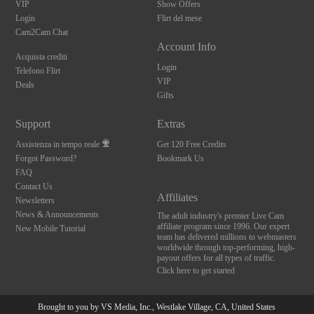
VIP
Show Offers
Login
Flirt del mese
Cam2Cam Chat
Account Info
Acquista crediti
Login
Telefono Flirt
VIP
Deals
Gifts
Support
Extras
Assistenza in tempo reale
Get 120 Free Credits
Forgot Password?
Bookmark Us
FAQ
Contact Us
Affiliates
Newsletters
News & Announcements
The adult industry's premier Live Cam
affiliate program since 1996. Our expert
New Mobile Tutorial
team has delivered millions to webmasters
worldwide through top-performing, high-
payout offers for all types of traffic.
Click here to get started
Brought to you by VS Media, Inc., Westlake Village, CA, United States