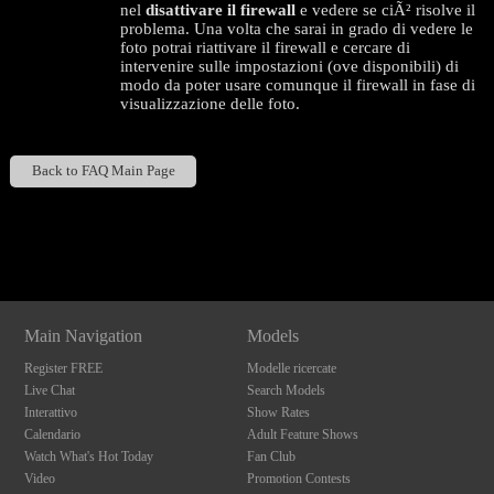
nel
disattivare il firewall
e vedere se ciÃ² risolve il
problema. Una volta che sarai in grado di vedere le
foto potrai riattivare il firewall e cercare di
intervenire sulle impostazioni (ove disponibili) di
modo da poter usare comunque il firewall in fase di
visualizzazione delle foto.
Back to FAQ Main Page
120
Show
Show
Show
Show
DM
DM
DM
DM
F
R
E
E
C
R
E
DI
T
Main Navigation
Models
S
Register FREE
Modelle ricercate
Live Chat
Search Models
Interattivo
Show Rates
Calendario
Adult Feature Shows
Watch What's Hot Today
Fan Club
Video
Promotion Contests