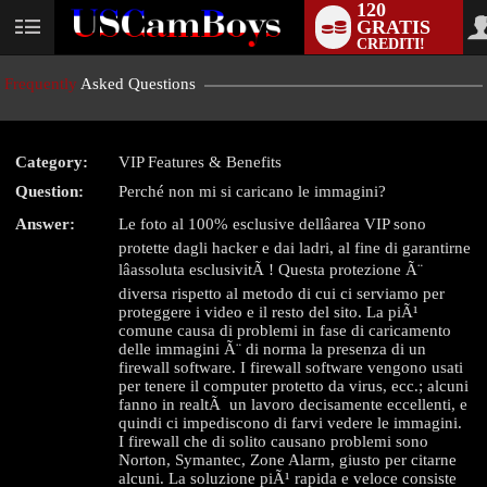
120
GRATIS
User
CREDITI!
status
Frequently
Asked Questions
Category:
VIP Features & Benefits
Question:
Perché non mi si caricano le immagini?
LIMITED TIME OFFER!
Answer:
Le foto al 100% esclusive dellâarea VIP sono
protette dagli hacker e dai ladri, al fine di garantirne
lâassoluta esclusivitÃ ! Questa protezione Ã¨
diversa rispetto al metodo di cui ci serviamo per
proteggere i video e il resto del sito. La piÃ¹
comune causa di problemi in fase di caricamento
delle immagini Ã¨ di norma la presenza di un
firewall software. I firewall software vengono usati
per tenere il computer protetto da virus, ecc.; alcuni
fanno in realtÃ un lavoro decisamente eccellenti, e
quindi ci impediscono di farvi vedere le immagini.
I firewall che di solito causano problemi sono
Norton, Symantec, Zone Alarm, giusto per citarne
alcuni. La soluzione piÃ¹ rapida e veloce consiste